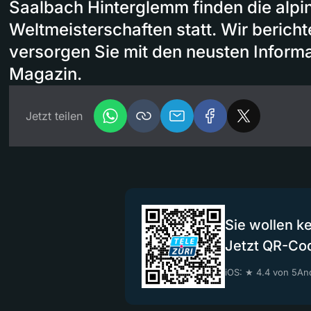
Saalbach Hinterglemm finden die alpi
Weltmeisterschaften statt. Wir bericht
versorgen Sie mit den neusten Informa
Magazin.
Jetzt teilen
Sie wollen k
Jetzt QR-Co
iOS: ★ 4.4 von 5
And