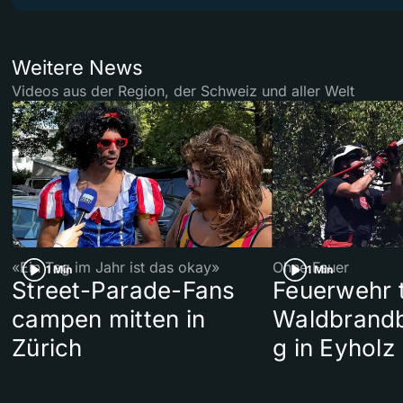
Weitere News
Videos aus der Region, der Schweiz und aller Welt
«Ein Tag im Jahr ist das okay»
Ohne Feuer
1 Min
1 Min
Street-Parade-Fans
Feuerwehr t
campen mitten in
Waldbrand
Zürich
g in Eyholz