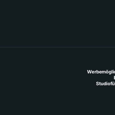
Werbemögli
Studiof