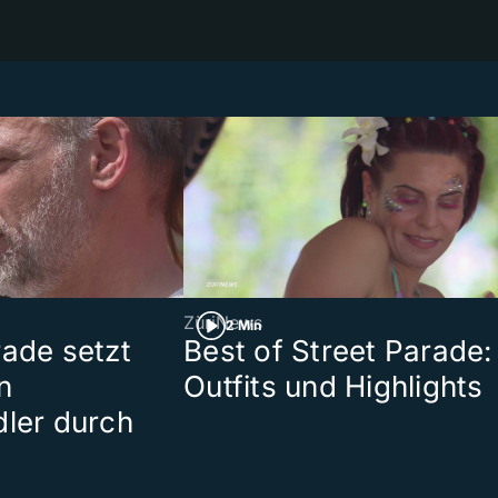
ZüriNews
2 Min
rade setzt
Best of Street Parade:
n
Outfits und Highlights
dler durch