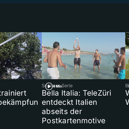
Sommer-Serie
B
4 Min
rainiert
Bella Italia: TeleZüri
bekämpfun
entdeckt Italien
abseits der
Postkartenmotive