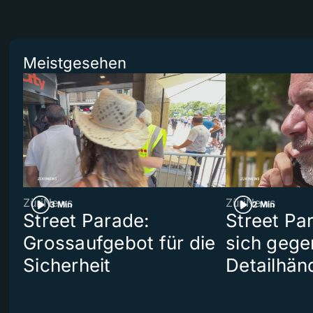
Meistgesehen
ZüriNews
ZüriNews
3 Min
2 Min
Street Parade:
Street Pa
Grossaufgebot für die
sich gege
Sicherheit
Detailhän