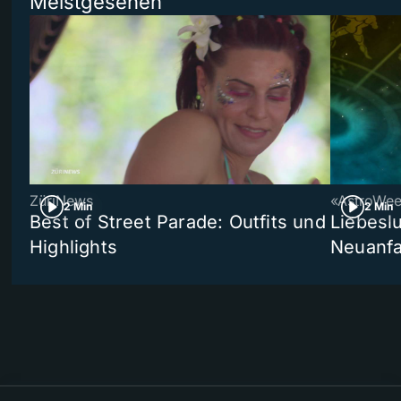
Meistgesehen
ZüriNews
«AstroWe
2 Min
2 Min
Best of Street Parade: Outfits und
Liebeslu
Highlights
Neuanf