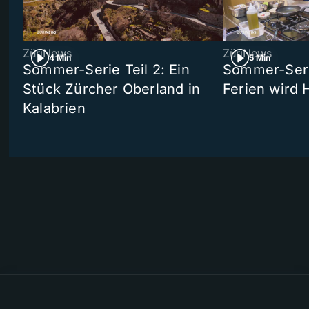
ZüriNews
ZüriNews
4 Min
5 Min
Sommer-Serie Teil 2: Ein
Sommer-Serie
Stück Zürcher Oberland in
Ferien wird 
Kalabrien