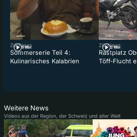
ZüriNews
ZüriNews
5 Min
2 Min
Sommerserie Teil 4:
Rastplatz Ob
Kulinarisches Kalabrien
Töff-Flucht e
Weitere News
Videos aus der Region, der Schweiz und aller Welt