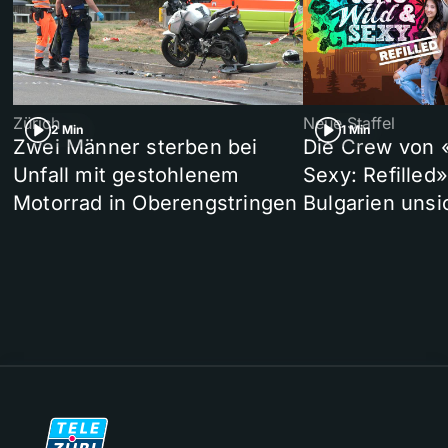
Zürich
Neue Staffel
2 Min
1 Min
Zwei Männer sterben bei
Die Crew von 
Unfall mit gestohlenem
Sexy: Refilled
Motorrad in Oberengstringen
Bulgarien unsi