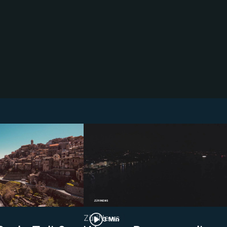
ZüriNews
3 Min