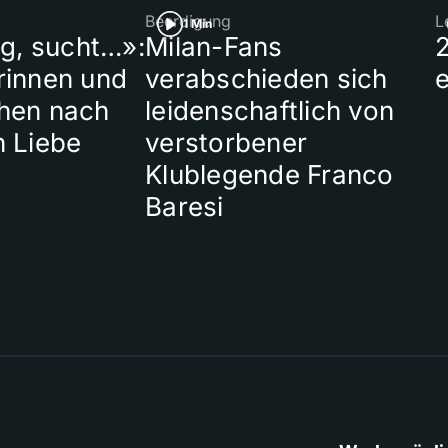
Beerdigung
L
1 Min
ig, sucht…»:
Milan-Fans
rinnen und
verabschieden sich
hen nach
leidenschaftlich von
n Liebe
verstorbener
Klublegende Franco
Baresi