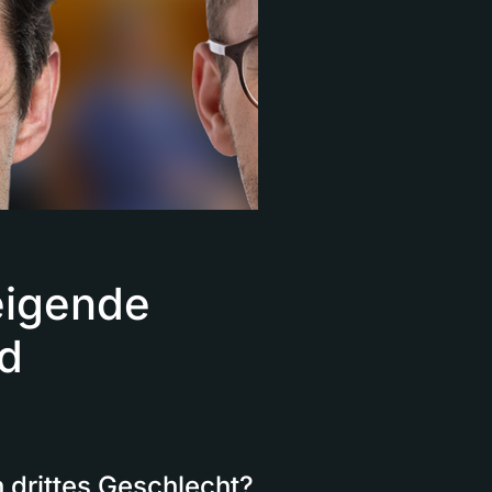
eigende
d
 drittes Geschlecht?