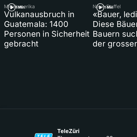
Mittelamerika
Neue Staffel
1 Min
1 Min
Vulkanausbruch in
«Bauer, led
Guatemala: 1400
Diese Bäue
Personen in Sicherheit
Bauern suc
gebracht
der grosse
TeleZüri