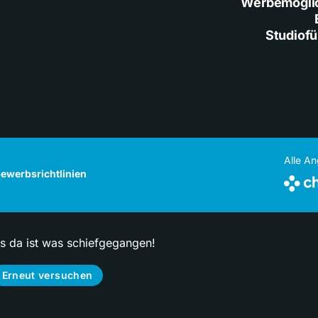
Werbemögli
Studiof
Alle A
ewerbsrichtlinien
ps da ist was schiefgegangen!
Erneut versuchen