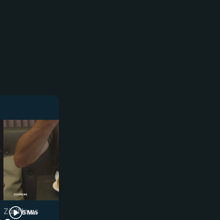
ZüriNews
ZüriNews
5 Min
3 Min