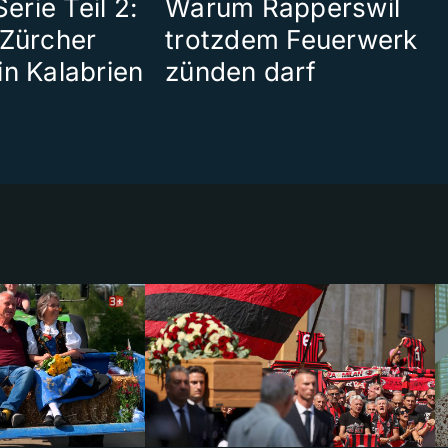
rie Teil 2:
Warum Rapperswil
 Zürcher
trotzdem Feuerwerk
in Kalabrien
zünden darf