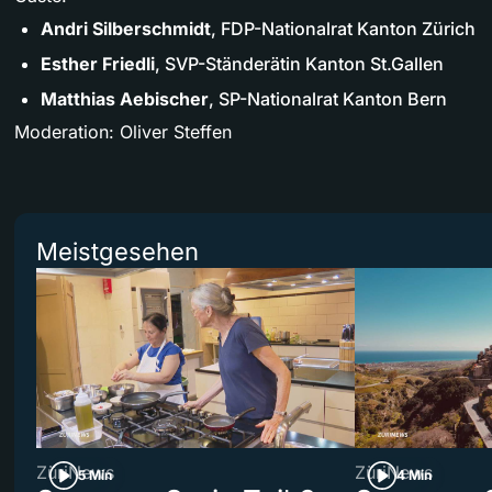
Andri Silberschmidt
, FDP-Nationalrat Kanton Zürich
Esther Friedli
, SVP-Ständerätin Kanton St.Gallen
Matthias Aebischer
, SP-Nationalrat Kanton Bern
Moderation: Oliver Steffen
Meistgesehen
ZüriNews
ZüriNews
5 Min
4 Min