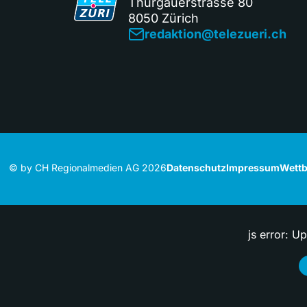
Thurgauerstrasse 80
8050 Zürich
redaktion@telezueri.ch
© by CH Regionalmedien AG 2026
Datenschutz
Impressum
Wettb
js error: U