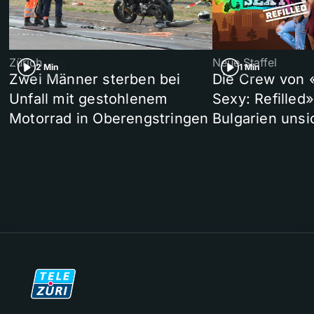
Zürich
Neue Staffel
2 Min
1 Min
Zwei Männer sterben bei
Die Crew von 
Unfall mit gestohlenem
Sexy: Refilled
Motorrad in Oberengstringen
Bulgarien unsi