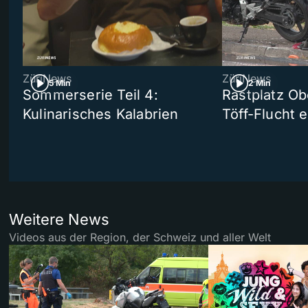
ZüriNews
ZüriNews
5 Min
2 Min
Sommerserie Teil 4:
Rastplatz Ob
Kulinarisches Kalabrien
Töff-Flucht e
Weitere News
Videos aus der Region, der Schweiz und aller Welt