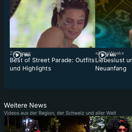
ZüriNews
«AstroWeek»
2 Min
2 Min
Best of Street Parade: Outfits
Liebeslust un
und Highlights
Neuanfang
Weitere News
Videos aus der Region, der Schweiz und aller Welt