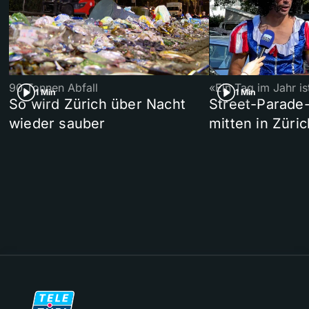
90 Tonnen Abfall
«Ein Tag im Jahr i
1 Min
1 Min
So wird Zürich über Nacht
Street-Parade
wieder sauber
mitten in Züric