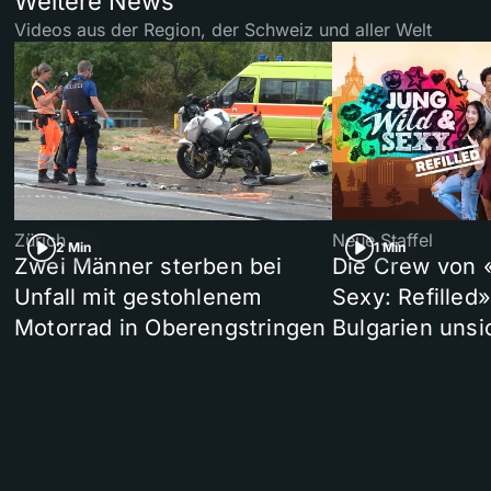
Weitere News
Videos aus der Region, der Schweiz und aller Welt
Zürich
Neue Staffel
2 Min
1 Min
Zwei Männer sterben bei
Die Crew von 
Unfall mit gestohlenem
Sexy: Refilled
Motorrad in Oberengstringen
Bulgarien unsi