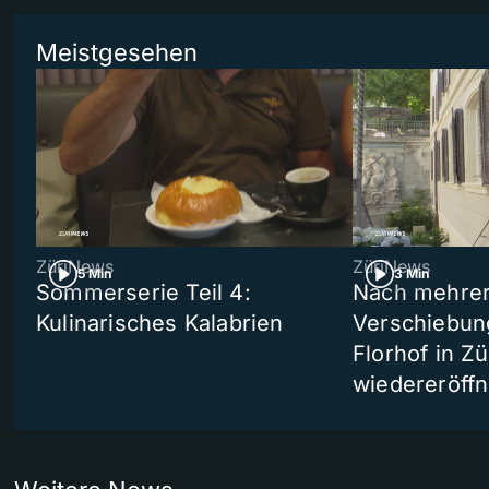
Meistgesehen
ZüriNews
ZüriNews
5 Min
3 Min
Sommerserie Teil 4:
Nach mehre
Kulinarisches Kalabrien
Verschiebun
Florhof in Zü
wiedereröffn