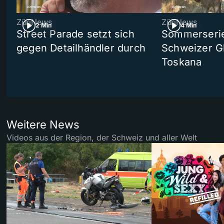
ZüriNews
ZüriNews
2 Min
4 Min
Street Parade setzt sich
Sommerserie 
gegen Detailhändler durch
Schweizer Gl
Toskana
Weitere News
Videos aus der Region, der Schweiz und aller Welt