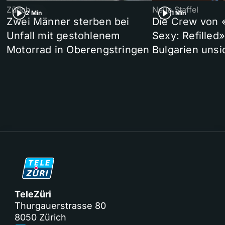
Zürich
Neue Staffel
2 Min
1 Min
Zwei Männer sterben bei
Die Crew von 
Unfall mit gestohlenem
Sexy: Refilled
Motorrad in Oberengstringen
Bulgarien unsi
TeleZüri
Thurgauerstrasse 80
8050 Zürich