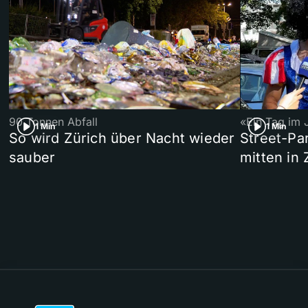
90 Tonnen Abfall
«Ein Tag im 
1 Min
1 Min
So wird Zürich über Nacht wieder
Street-P
sauber
mitten in 