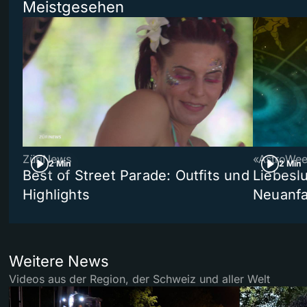
Meistgesehen
ZüriNews
«AstroWe
2 Min
2 Min
Best of Street Parade: Outfits und
Liebeslu
Highlights
Neuanf
Weitere News
Videos aus der Region, der Schweiz und aller Welt