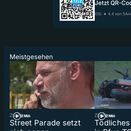
Jetzt QR-Co
iOS: ★ 4.4 von 5
And
Meistgesehen
ZüriNews
ZüriNews
2 Min
2 Min
Street Parade setzt
Tödliches