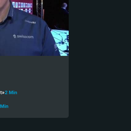
ht»
2 Min
 Min