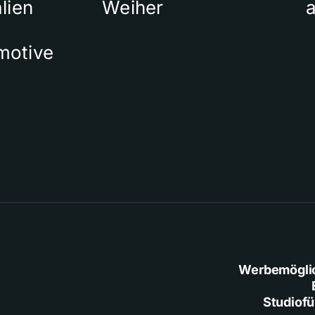
lien
Weiher
a
motive
Werbemögli
Studiof