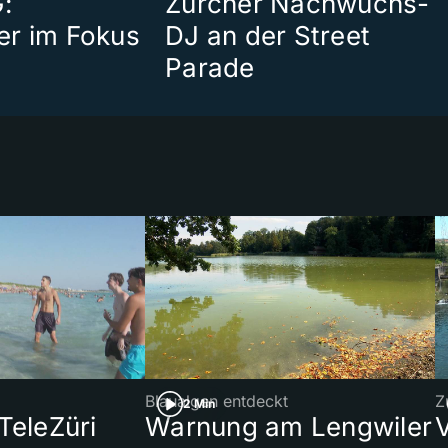
:
Zürcher Nachwuchs-
er im Fokus
DJ an der Street
Parade
Blaualgen entdeckt
Z
2 Min
 TeleZüri
Warnung am Lengwiler