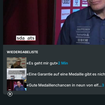
WIEDERGABELISTE
«Es geht mir gut»
2 Min
«Eine Garantie auf eine Medaille gibt es nic
«Gute Medaillenchancen in neun von elf…
3