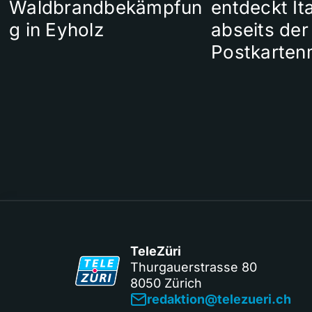
Waldbrandbekämpfun
entdeckt Ita
g in Eyholz
abseits der
Postkarten
TeleZüri
Thurgauerstrasse 80
8050 Zürich
redaktion@telezueri.ch