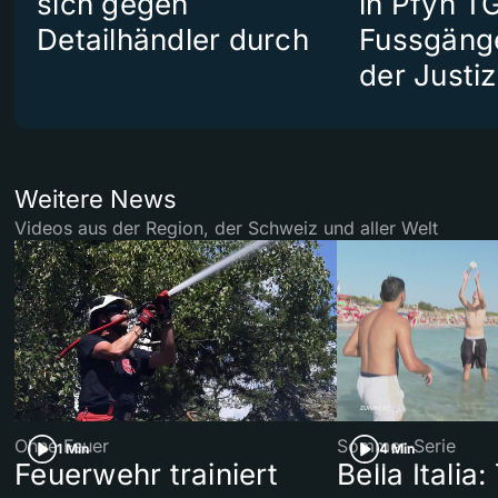
sich gegen
in Pfyn TG
Detailhändler durch
Fussgäng
der Justiz
Weitere News
Videos aus der Region, der Schweiz und aller Welt
Ohne Feuer
Sommer-Serie
1 Min
4 Min
Feuerwehr trainiert
Bella Italia: