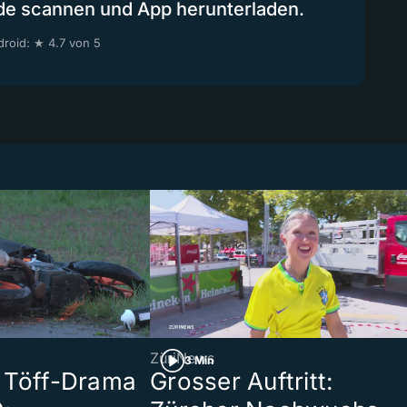
de scannen und App herunterladen.
roid: ★ 4.7 von 5
ZüriNews
3 Min
 Töff-Drama
Grosser Auftritt: