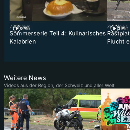
ZüriNews
ZüriNews
5 Min
2 Min
Sommerserie Teil 4: Kulinarisches
Rastpla
Kalabrien
Flucht e
Weitere News
Videos aus der Region, der Schweiz und aller Welt