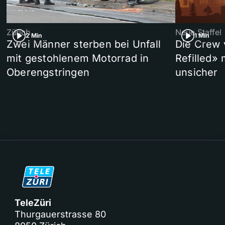
Zürich
Neue Staffel
2 Min
1 Min
Zwei Männer sterben bei Unfall
Die Crew 
mit gestohlenem Motorrad in
Refilled»
Oberengstringen
unsicher
TeleZüri
Thurgauerstrasse 80