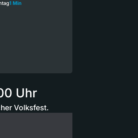
ntag
1 Min
00 Uhr
her Volksfest.