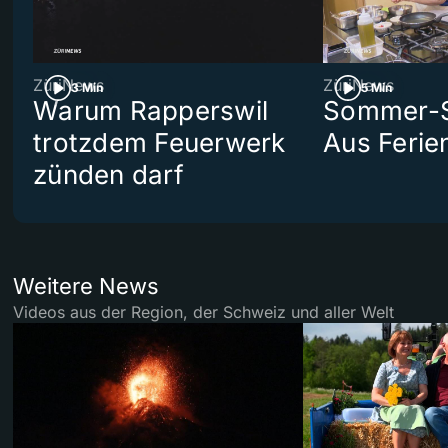
ZüriNews
ZüriNews
3 Min
5 Min
Warum Rapperswil
Sommer-Se
trotzdem Feuerwerk
Aus Ferie
zünden darf
Weitere News
Videos aus der Region, der Schweiz und aller Welt