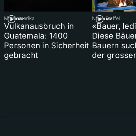
Mittelamerika
Neue Staffel
1 Min
1 Min
Vulkanausbruch in
«Bauer, led
Guatemala: 1400
Diese Bäue
Personen in Sicherheit
Bauern suc
gebracht
der grosse