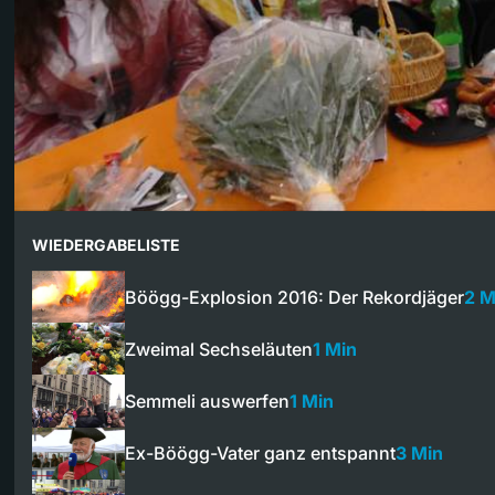
WIEDERGABELISTE
Böögg-Explosion 2016: Der Rekordjäger
2 M
Zweimal Sechseläuten
1 Min
Semmeli auswerfen
1 Min
Ex-Böögg-Vater ganz entspannt
3 Min