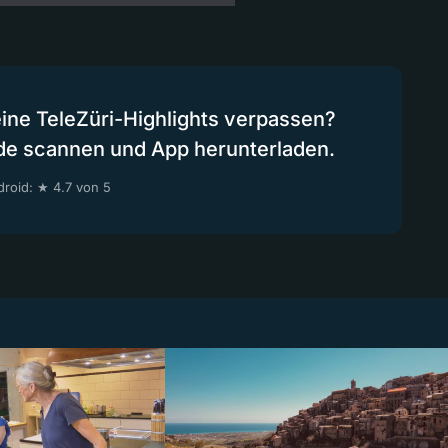
eine TeleZüri-Highlights verpassen?
de scannen und App herunterladen.
roid: ★ 4.7 von 5