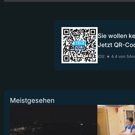
Sie wollen k
Jetzt QR-Co
iOS: ★ 4.4 von 5
And
Meistgesehen