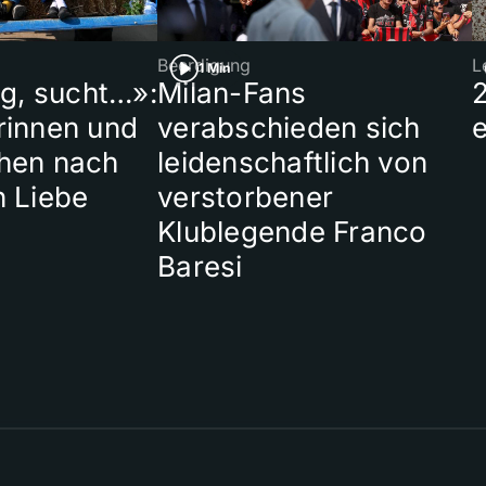
Beerdigung
L
1 Min
ig, sucht…»:
Milan-Fans
rinnen und
verabschieden sich
hen nach
leidenschaftlich von
n Liebe
verstorbener
Klublegende Franco
Baresi