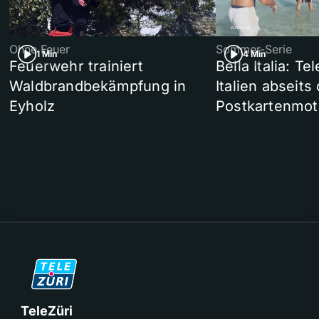
Ohne Feuer
Sommer-Serie
1 Min
4 Min
Feuerwehr trainiert
Bella Italia: T
Waldbrandbekämpfung in
Italien abseits
Eyholz
Postkartenmot
TeleZüri