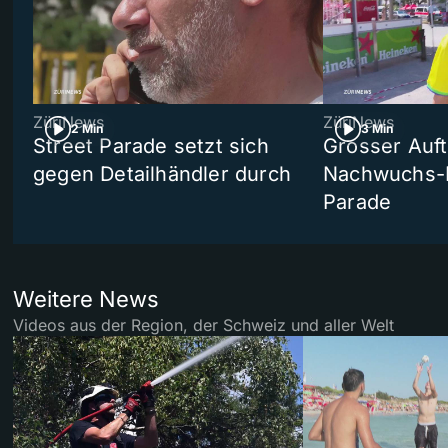
ZüriNews
ZüriNews
2 Min
3 Min
Street Parade setzt sich
Grosser Auft
gegen Detailhändler durch
Nachwuchs-D
Parade
Weitere News
Videos aus der Region, der Schweiz und aller Welt