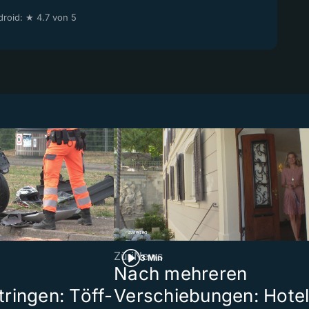
roid: ★ 4.7 von 5
ZüriNews
3 Min
Nach mehreren
ringen: Töff-
Verschiebungen: Hote