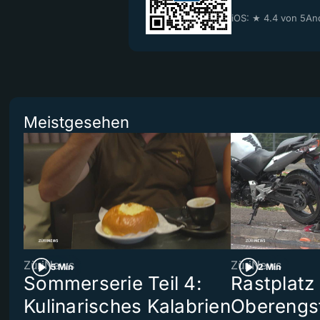
iOS: ★ 4.4 von 5
And
Meistgesehen
ZüriNews
ZüriNews
5 Min
2 Min
Sommerserie Teil 4:
Rastplatz
Kulinarisches Kalabrien
Oberengst