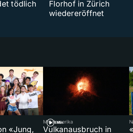
et tödlich
Florhof in Zürich
wiedereröffnet
Mittelamerika
N
1 Min
on «Jung,
Vulkanausbruch in
«