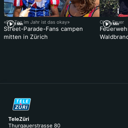
«Ein Tag im Jahr ist das okay»
Ohne Feuer
1 Min
1 Min
Street-Parade-Fans campen
Feuerwehr 
mitten in Zürich
Waldbrand
TeleZüri
Thurgauerstrasse 80