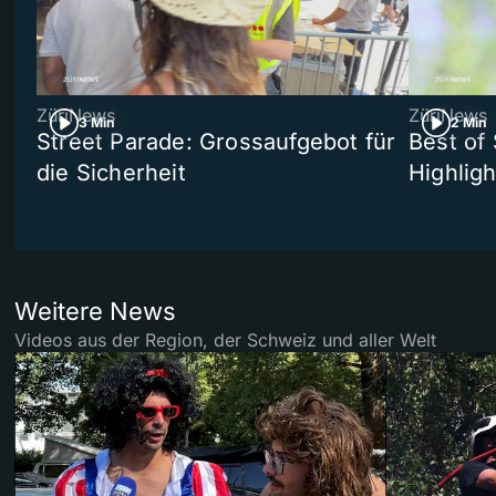
ZüriNews
ZüriNews
3 Min
2 Min
Street Parade: Grossaufgebot für
Best of 
die Sicherheit
Highligh
Weitere News
Videos aus der Region, der Schweiz und aller Welt