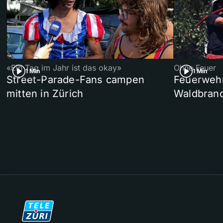
«Ein Tag im Jahr ist das okay»
Ohne Feuer
1 Min
1 Min
Street-Parade-Fans campen
Feuerwehr 
mitten in Zürich
Waldbrand