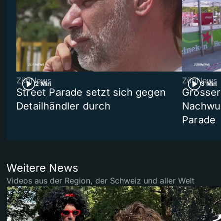
ZüriNews
ZüriNews
2 Min
3 Min
Street Parade setzt sich gegen
Grosser 
Detailhändler durch
Nachwuc
Parade
Weitere News
Videos aus der Region, der Schweiz und aller Welt