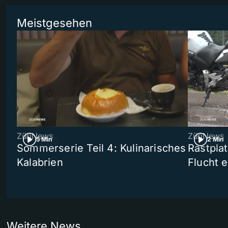
Meistgesehen
ZüriNews
ZüriNews
5 Min
2 Min
Sommerserie Teil 4: Kulinarisches
Rastpla
Kalabrien
Flucht e
Weitere News