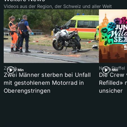
Videos aus der Region, der Schweiz und aller Welt
Zürich
Neue Staffel
2 Min
1 Min
Zwei Männer sterben bei Unfall
Die Crew 
mit gestohlenem Motorrad in
Refilled»
Oberengstringen
unsicher