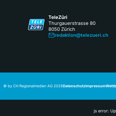
TeleZüri
Thurgauerstrasse 80
8050 Zürich
redaktion@telezueri.ch
© by CH Regionalmedien AG 2026
Datenschutz
Impressum
Wettb
js error: U