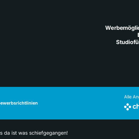
Werbemögli
Studiof
Alle A
ewerbsrichtlinien
ps da ist was schiefgegangen!