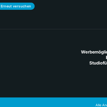
Erneut versuchen
Werbemögli
Studiof
Alle A