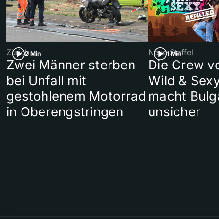
Zürich
Neue Staffel
2 Min
1 Min
Zwei Männer sterben
Die Crew v
bei Unfall mit
Wild & Sexy
gestohlenem Motorrad
macht Bulg
in Oberengstringen
unsicher