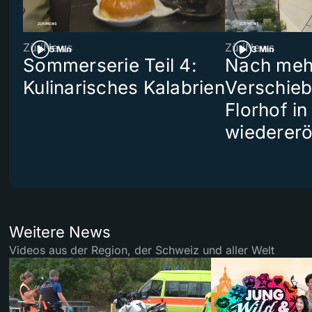
ZüriNews
ZüriNews
5 Min
3 Min
Sommerserie Teil 4:
Nach meh
Kulinarisches Kalabrien
Verschieb
Florhof in
wiedererö
Weitere News
Videos aus der Region, der Schweiz und aller Welt