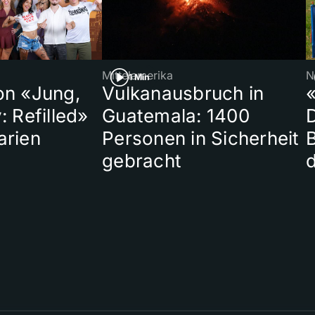
Mittelamerika
N
1 Min
on «Jung,
Vulkanausbruch in
«
: Refilled»
Guatemala: 1400
arien
Personen in Sicherheit
gebracht