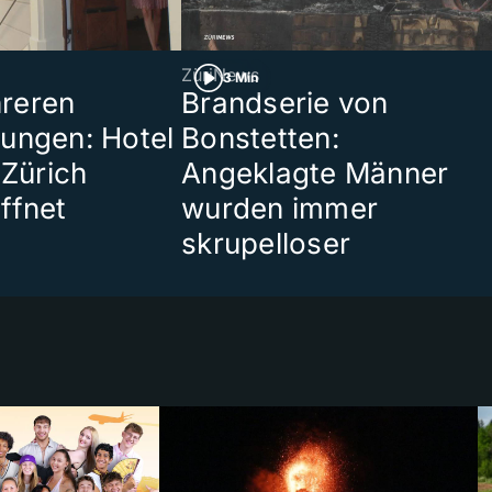
ZüriNews
3 Min
reren
Brandserie von
ungen: Hotel
Bonstetten:
 Zürich
Angeklagte Männer
ffnet
wurden immer
skrupelloser