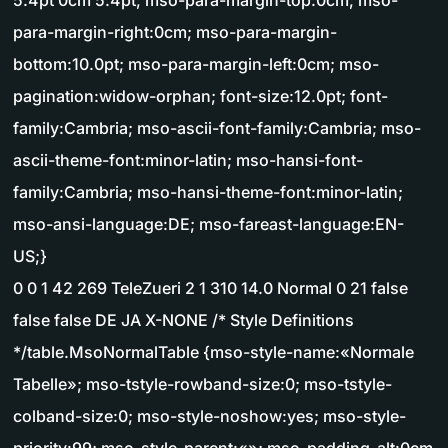
5.4pt 0cm 5.4pt; mso-para-margin-top:0cm; mso-
para-margin-right:0cm; mso-para-margin-
bottom:10.0pt; mso-para-margin-left:0cm; mso-
pagination:widow-orphan; font-size:12.0pt; font-
family:Cambria; mso-ascii-font-family:Cambria; mso-
ascii-theme-font:minor-latin; mso-hansi-font-
family:Cambria; mso-hansi-theme-font:minor-latin;
mso-ansi-language:DE; mso-fareast-language:EN-
US;}
0 0 1 42 269 TeleZueri 2 1 310 14.0 Normal 0 21 false
false false DE JA X-NONE /* Style Definitions
*/table.MsoNormalTable {mso-style-name:«Normale
Tabelle»; mso-tstyle-rowband-size:0; mso-tstyle-
colband-size:0; mso-style-noshow:yes; mso-style-