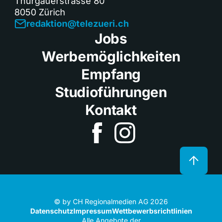
Thurgauerstrasse 80
8050 Zürich
redaktion@telezueri.ch
Jobs
Werbemöglichkeiten
Empfang
Studioführungen
Kontakt
© by CH Regionalmedien AG 2026
Datenschutz
Impressum
Wettbewerbsrichtlinien
Alle Angebote der