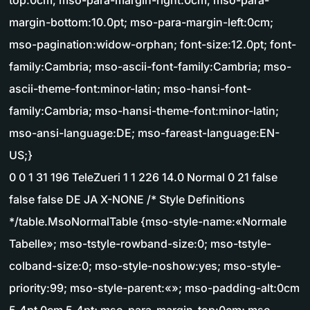
top:0cm; mso-para-margin-right:0cm; mso-para-
margin-bottom:10.0pt; mso-para-margin-left:0cm;
mso-pagination:widow-orphan; font-size:12.0pt; font-
family:Cambria; mso-ascii-font-family:Cambria; mso-
ascii-theme-font:minor-latin; mso-hansi-font-
family:Cambria; mso-hansi-theme-font:minor-latin;
mso-ansi-language:DE; mso-fareast-language:EN-
US;}
0 0 1 31 196 TeleZueri 1 1 226 14.0 Normal 0 21 false
false false DE JA X-NONE /* Style Definitions
*/table.MsoNormalTable {mso-style-name:«Normale
Tabelle»; mso-tstyle-rowband-size:0; mso-tstyle-
colband-size:0; mso-style-noshow:yes; mso-style-
priority:99; mso-style-parent:«»; mso-padding-alt:0cm