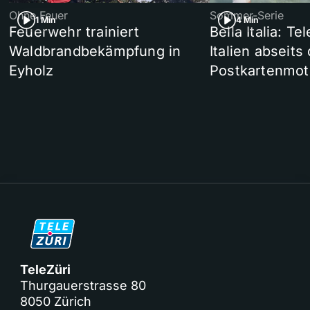
Ohne Feuer
Sommer-Serie
1 Min
4 Min
Feuerwehr trainiert
Bella Italia: T
Waldbrandbekämpfung in
Italien abseits
Eyholz
Postkartenmot
TeleZüri
Thurgauerstrasse 80
8050 Zürich