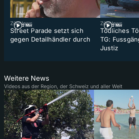
ZüriNews
ZüriNews
2 Min
2 Min
Street Parade setzt sich
Tödliches Tö
gegen Detailhändler durch
TG: Fussgän
Justiz
Weitere News
Videos aus der Region, der Schweiz und aller Welt