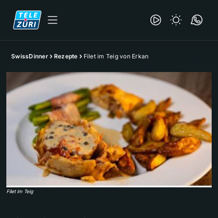
SwissDinner
Rezepte
Filet im Teig von Erkan
Filet im Teig