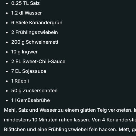
0.25 TL Salz
1.2 dl Wasser
6 Stiele Koriandergrün
2 Frühlingszwiebeln
200 g Schweinemett
10 g Ingwer
2 EL Sweet-Chili-Sauce
7 EL Sojasauce
1 Rüebli
50 g Zuckerschoten
1 l Gemüsebrühe
Mehl, Salz und Wasser zu einem glatten Teig verkneten. I
mindestens 10 Minuten ruhen lassen. Von 4 Korianderstie
Blättchen und eine Frühlingszwiebel fein hacken. Mett, g