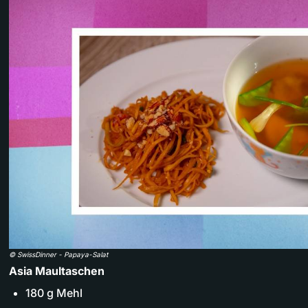
©
SwissDinner
-
Papaya-Salat
Asia Maultaschen
180 g Mehl