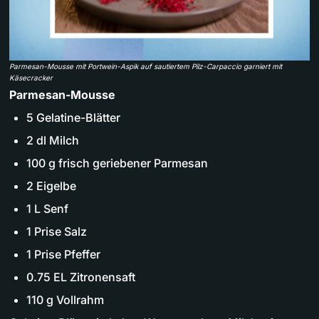
Parmesan-Mousse mit Portwein-Aspik auf sautiertem Pilz-Carpaccio garniert mit
Käsecracker
Parmesan-Mousse
5 Gelatine-Blätter
2 dl Milch
100 g frisch geriebener Parmesan
2 Eigelbe
1 L Senf
1 Prise Salz
1 Prise Pfeffer
0.75 EL Zitronensaft
110 g Vollrahm