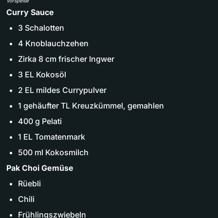
Vorspeise
Curry Sauce
3 Schalotten
4 Knoblauchzehen
Zirka 8 cm frischer Ingwer
3 EL Kokosöl
2 EL mildes Currypulver
1 gehäufter TL Kreuzkümmel, gemahlen
400 g Pelati
1 EL Tomatenmark
500 ml Kokosmilch
Pak Choi Gemüse
Rüebli
Chili
Frühlingszwiebeln