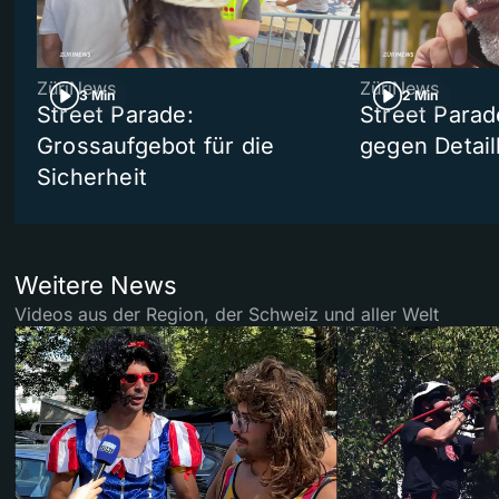
ZüriNews
ZüriNews
3 Min
2 Min
Street Parade:
Street Parad
Grossaufgebot für die
gegen Detail
Sicherheit
Weitere News
Videos aus der Region, der Schweiz und aller Welt