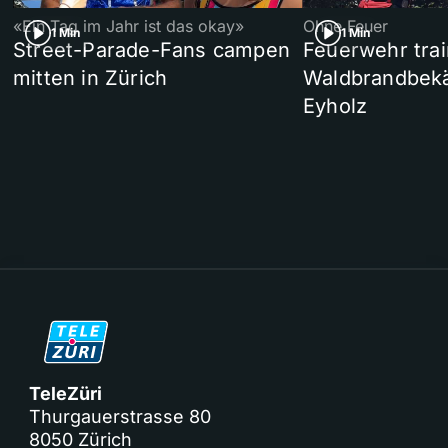
«Ein Tag im Jahr ist das okay»
Ohne Feuer
1 Min
1 Min
Street-Parade-Fans campen
Feuerwehr trai
mitten in Zürich
Waldbrandbek
Eyholz
TeleZüri
Thurgauerstrasse 80
8050 Zürich