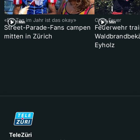
«Ein Tag im Jahr ist das okay»
Ohne Feuer
1 Min
1 Min
Street-Parade-Fans campen
Feuerwehr trai
mitten in Zürich
Waldbrandbek
Eyholz
TeleZüri