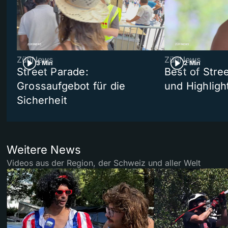
ZüriNews
ZüriNews
3 Min
2 Min
Street Parade:
Best of Stree
Grossaufgebot für die
und Highligh
Sicherheit
Weitere News
Videos aus der Region, der Schweiz und aller Welt