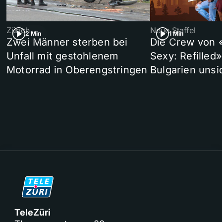
Zürich
Neue Staffel
2 Min
1 Min
Zwei Männer sterben bei
Die Crew von 
Unfall mit gestohlenem
Sexy: Refilled
Motorrad in Oberengstringen
Bulgarien unsi
TeleZüri