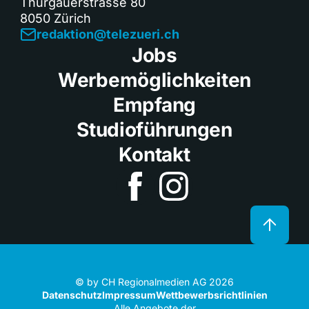
Thurgauerstrasse 80
8050 Zürich
redaktion@telezueri.ch
Jobs
Werbemöglichkeiten
Empfang
Studioführungen
Kontakt
© by CH Regionalmedien AG 2026
Datenschutz
Impressum
Wettbewerbsrichtlinien
Alle Angebote der