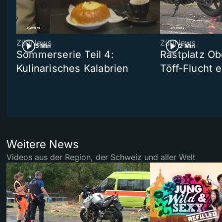
ZüriNews
ZüriNews
5 Min
2 Min
Sommerserie Teil 4:
Rastplatz Ob
Kulinarisches Kalabrien
Töff-Flucht e
Weitere News
Videos aus der Region, der Schweiz und aller Welt