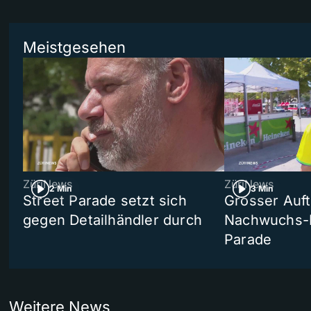
Meistgesehen
ZüriNews
ZüriNews
2 Min
3 Min
Street Parade setzt sich
Grosser Auft
gegen Detailhändler durch
Nachwuchs-D
Parade
Weitere News