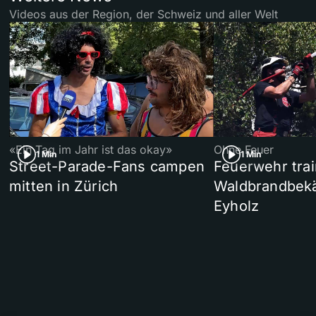
Videos aus der Region, der Schweiz und aller Welt
«Ein Tag im Jahr ist das okay»
Ohne Feuer
1 Min
1 Min
Street-Parade-Fans campen
Feuerwehr trai
mitten in Zürich
Waldbrandbek
Eyholz