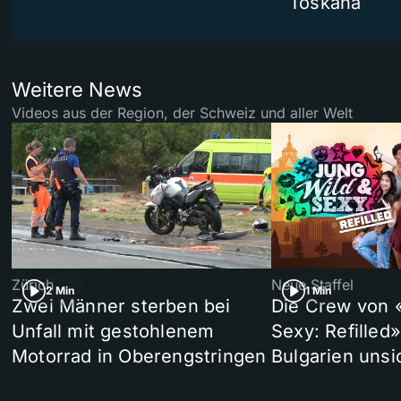
Toskana
Weitere News
Videos aus der Region, der Schweiz und aller Welt
Zürich
Neue Staffel
2 Min
1 Min
Zwei Männer sterben bei
Die Crew von 
Unfall mit gestohlenem
Sexy: Refilled
Motorrad in Oberengstringen
Bulgarien unsi