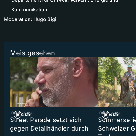
Kommunikation
Moderation: Hugo Bigi
Meistgesehen
ZüriNews
ZüriNews
2 Min
4 Min
Street Parade setzt sich
Sommerserie 
gegen Detailhändler durch
Schweizer Gl