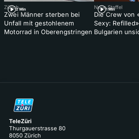
Zürich
Neue Staffel
2 Min
1 Min
Zwei Männer sterben bei
Die Crew von 
Unfall mit gestohlenem
Sexy: Refilled
Motorrad in Oberengstringen
Bulgarien unsi
TeleZüri
Thurgauerstrasse 80
8050 Zürich