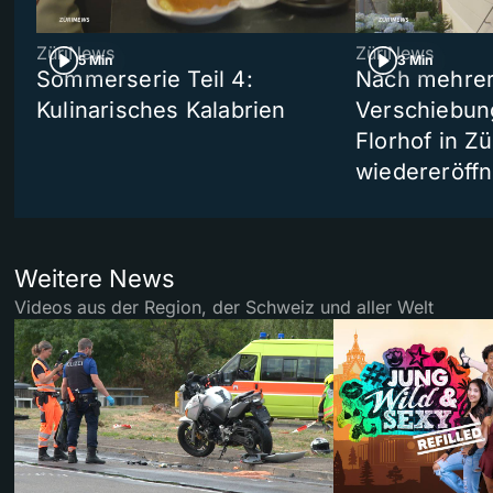
ZüriNews
ZüriNews
5 Min
3 Min
Sommerserie Teil 4:
Nach mehre
Kulinarisches Kalabrien
Verschiebun
Florhof in Zü
wiedereröffn
Weitere News
Videos aus der Region, der Schweiz und aller Welt