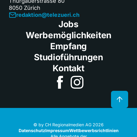
Thurgauerstrasse 80
8050 Zürich
redaktion@telezueri.ch
Jobs
Werbemöglichkeiten
Empfang
Studioführungen
Kontakt
© by CH Regionalmedien AG 2026
Datenschutz
Impressum
Wettbewerbsrichtlinien
Alle Angebote der