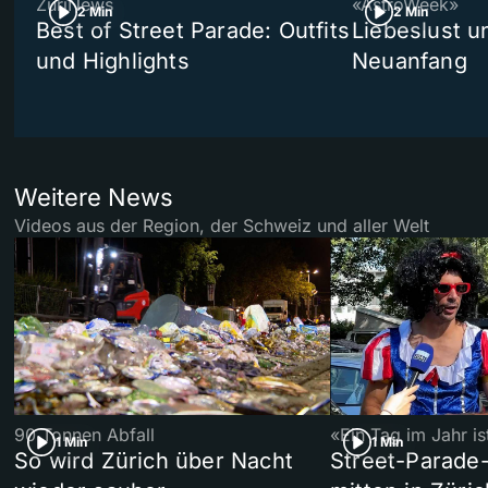
ZüriNews
«AstroWeek»
2 Min
2 Min
Best of Street Parade: Outfits
Liebeslust un
und Highlights
Neuanfang
Weitere News
Videos aus der Region, der Schweiz und aller Welt
90 Tonnen Abfall
«Ein Tag im Jahr i
1 Min
1 Min
So wird Zürich über Nacht
Street-Parade