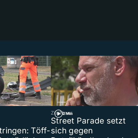
ZüriNews
2 Min
Street Parade setzt
ringen: Töff-
sich gegen