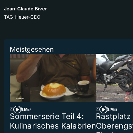
Jean-Claude Biver
TAG-Heuer-CEO
Meistgesehen
ZüriNews
ZüriNews
5 Min
2 Min
Sommerserie Teil 4:
Rastplatz
Kulinarisches Kalabrien
Oberengst