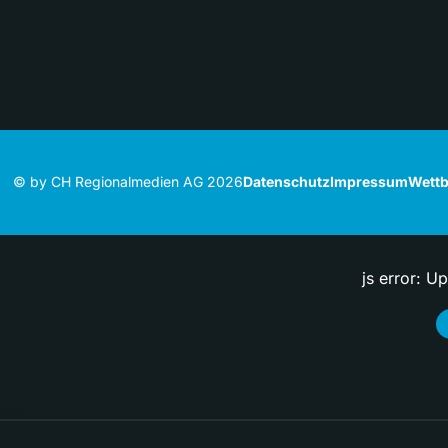
© by CH Regionalmedien AG 2026
Datenschutz
Impressum
Wettb
js error: U