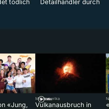
et tödlich
Detailhändler durch
Mittelamerika
N
1 Min
on «Jung,
Vulkanausbruch in
«