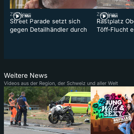
ZüriNews
ZüriNews
2 Min
2 Min
Street Parade setzt sich
Rastplatz Ob
gegen Detailhändler durch
Töff-Flucht e
Weitere News
Videos aus der Region, der Schweiz und aller Welt