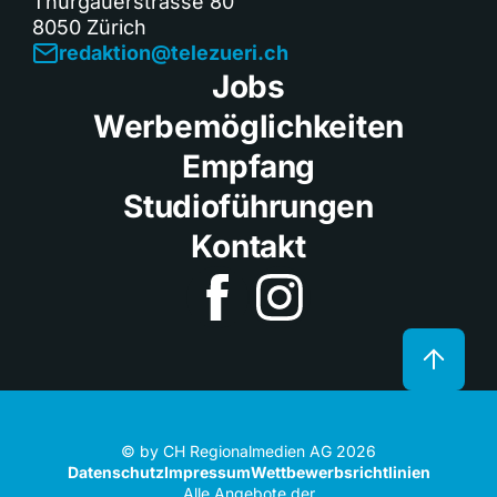
Thurgauerstrasse 80
8050 Zürich
redaktion@telezueri.ch
Jobs
Werbemöglichkeiten
Empfang
Studioführungen
Kontakt
© by CH Regionalmedien AG 2026
Datenschutz
Impressum
Wettbewerbsrichtlinien
Alle Angebote der