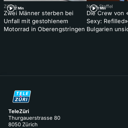
Zürich
Neue Staffel
2 Min
1 Min
Zwei Männer sterben bei
Die Crew von 
Unfall mit gestohlenem
Sexy: Refilled
Motorrad in Oberengstringen
Bulgarien unsi
TeleZüri
Thurgauerstrasse 80
8050 Zürich