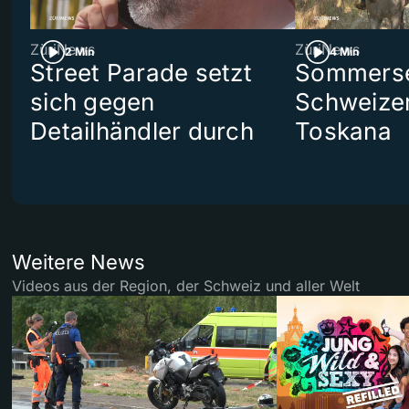
ZüriNews
ZüriNews
2 Min
4 Min
Street Parade setzt
Sommerser
sich gegen
Schweizer
Detailhändler durch
Toskana
Weitere News
Videos aus der Region, der Schweiz und aller Welt