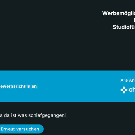
Werbemögli
Studiof
Alle A
ewerbsrichtlinien
ps da ist was schiefgegangen!
Erneut versuchen