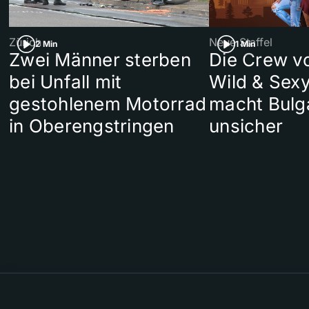
Zürich
Neue Staffel
2 Min
1 Min
Zwei Männer sterben
Die Crew v
bei Unfall mit
Wild & Sexy
gestohlenem Motorrad
macht Bulg
in Oberengstringen
unsicher