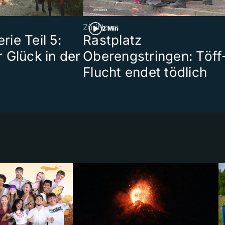
ZüriNews
2 Min
ie Teil 5:
Rastplatz
 Glück in der
Oberengstringen: Töff
Flucht endet tödlich