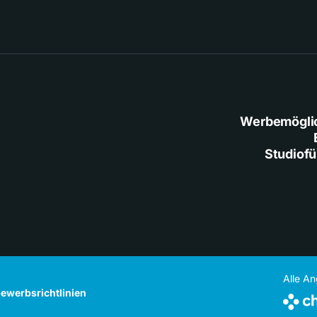
Werbemögli
Studiof
Alle A
ewerbsrichtlinien