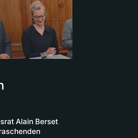
n
rat Alain Berset
rraschenden