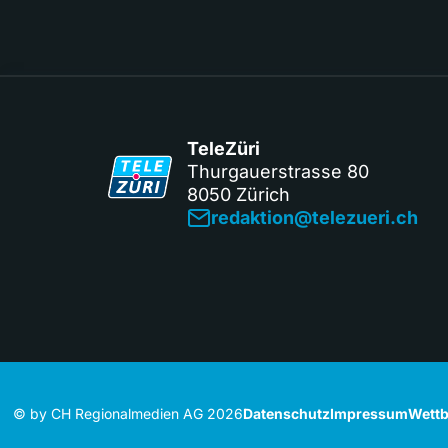
TeleZüri
Thurgauerstrasse 80
8050 Zürich
redaktion@telezueri.ch
© by CH Regionalmedien AG 2026
Datenschutz
Impressum
Wettb