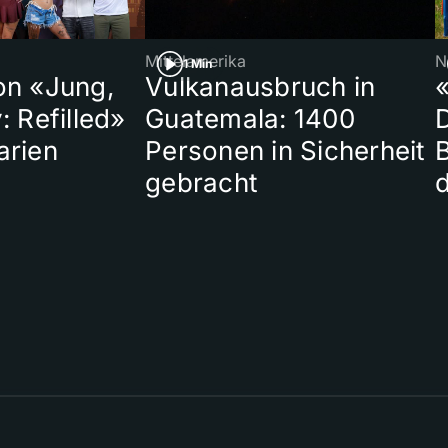
Mittelamerika
N
1 Min
on «Jung,
Vulkanausbruch in
«
: Refilled»
Guatemala: 1400
arien
Personen in Sicherheit
gebracht