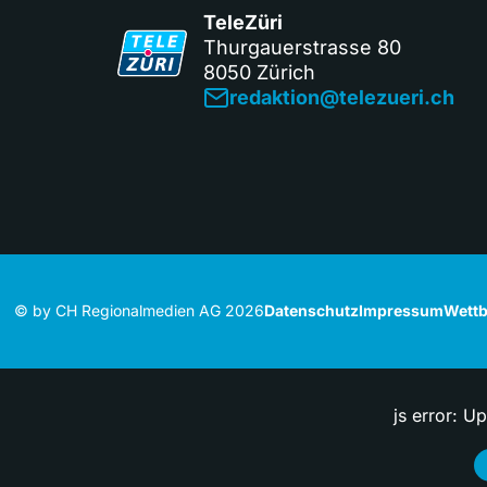
TeleZüri
Thurgauerstrasse 80
8050 Zürich
redaktion@telezueri.ch
© by CH Regionalmedien AG 2026
Datenschutz
Impressum
Wettb
js error: U