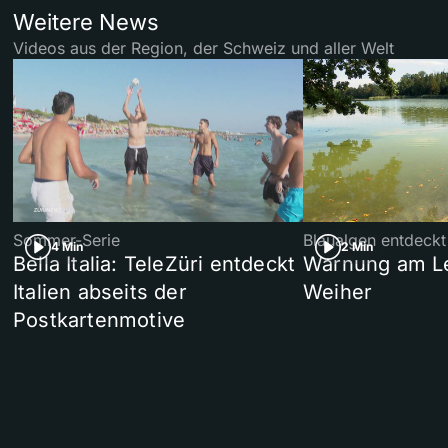
Weitere News
Videos aus der Region, der Schweiz und aller Welt
Sommer-Serie
Blaualgen entdeckt
4 Min
2 Min
Bella Italia: TeleZüri entdeckt
Warnung am L
Italien abseits der
Weiher
Postkartenmotive