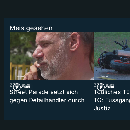
Meistgesehen
ZüriNews
ZüriNews
2 Min
2 Min
Street Parade setzt sich
Tödliches Tö
gegen Detailhändler durch
TG: Fussgän
Justiz