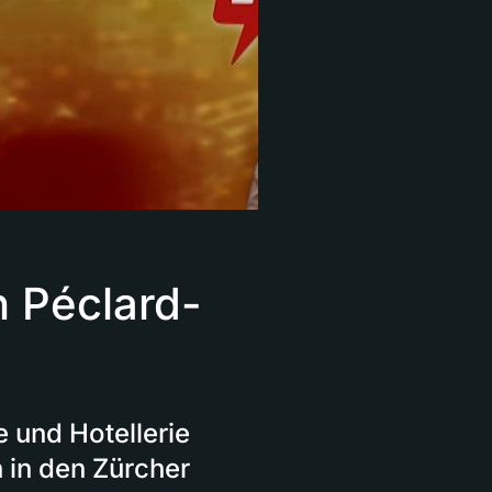
 Péclard-
e und Hotellerie
h in den Zürcher