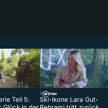
ZüriNews
3 Min
ie Teil 5:
Ski-Ikone Lara Gut-
 Glück in der
Behrami tritt zurück