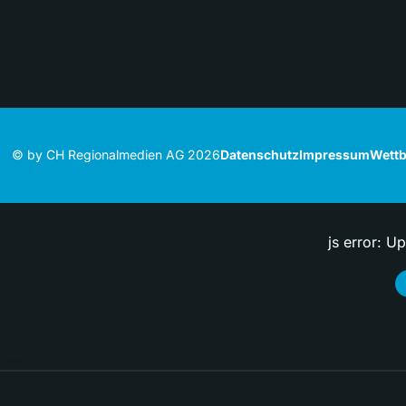
© by CH Regionalmedien AG 2026
Datenschutz
Impressum
Wettb
js error: U