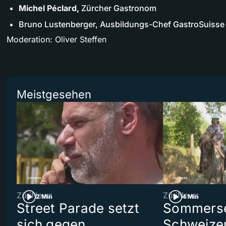
Michel Péclard,
Zürcher Gastronom
Bruno Lustenberger, Ausbildungs-Chef GastroSuisse
Moderation: Oliver Steffen
Meistgesehen
ZüriNews
ZüriNews
2 Min
4 Min
Street Parade setzt
Sommerser
sich gegen
Schweizer