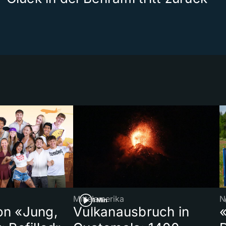
Mittelamerika
N
1 Min
on «Jung,
Vulkanausbruch in
«