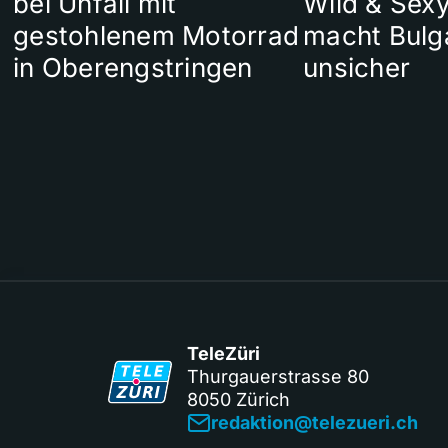
bei Unfall mit
Wild & Sexy
gestohlenem Motorrad
macht Bulg
in Oberengstringen
unsicher
TeleZüri
Thurgauerstrasse 80
8050 Zürich
redaktion@telezueri.ch