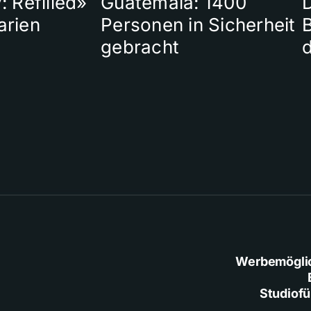
: Refilled»
Guatemala: 1400
arien
Personen in Sicherheit
gebracht
Werbemögli
Studiof