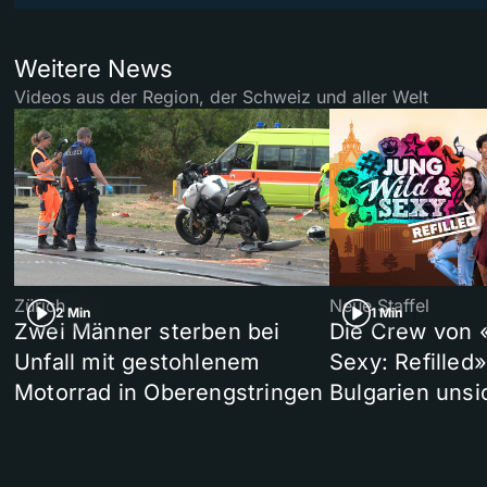
Weitere News
Videos aus der Region, der Schweiz und aller Welt
Zürich
Neue Staffel
2 Min
1 Min
Zwei Männer sterben bei
Die Crew von 
Unfall mit gestohlenem
Sexy: Refilled
Motorrad in Oberengstringen
Bulgarien unsi