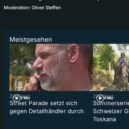
Moderation: Oliver Steffen
Meistgesehen
ZüriNews
ZüriNews
2 Min
4 Min
Street Parade setzt sich
Sommerserie 
gegen Detailhändler durch
Schweizer Gl
Toskana