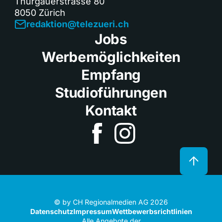
Thurgauerstrasse 80
8050 Zürich
redaktion@telezueri.ch
Jobs
Werbemöglichkeiten
Empfang
Studioführungen
Kontakt
© by CH Regionalmedien AG 2026
Datenschutz
Impressum
Wettbewerbsrichtlinien
Alle Angebote der