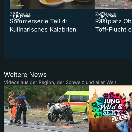
ZüriNews
ZüriNews
5 Min
2 Min
Sommerserie Teil 4:
Rastplatz Ob
Kulinarisches Kalabrien
Töff-Flucht e
Weitere News
Videos aus der Region, der Schweiz und aller Welt