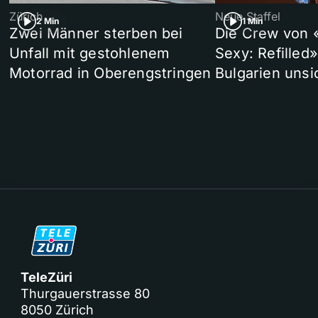
Zürich
Neue Staffel
2 Min
1 Min
Zwei Männer sterben bei
Die Crew von 
Unfall mit gestohlenem
Sexy: Refilled
Motorrad in Oberengstringen
Bulgarien unsi
TeleZüri
Thurgauerstrasse 80
8050 Zürich