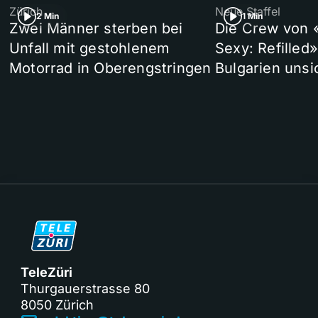
Zürich
Neue Staffel
2 Min
1 Min
Zwei Männer sterben bei
Die Crew von 
Unfall mit gestohlenem
Sexy: Refilled
Motorrad in Oberengstringen
Bulgarien unsi
TeleZüri
Thurgauerstrasse 80
8050 Zürich