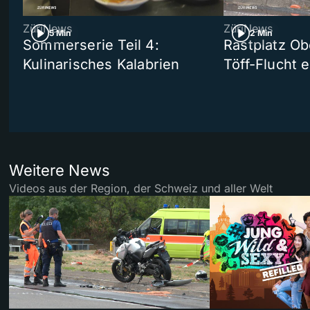
ZüriNews
ZüriNews
5 Min
2 Min
Sommerserie Teil 4:
Rastplatz Ob
Kulinarisches Kalabrien
Töff-Flucht e
Weitere News
Videos aus der Region, der Schweiz und aller Welt