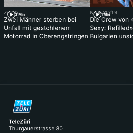
Zürich
Neue Staffel
2 Min
1 Min
Zwei Männer sterben bei
Die Crew von 
Unfall mit gestohlenem
Sexy: Refilled
Motorrad in Oberengstringen
Bulgarien unsi
TeleZüri
Thurgauerstrasse 80