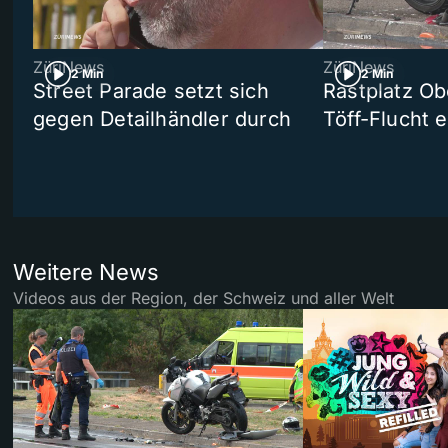
ZüriNews
ZüriNews
2 Min
2 Min
Street Parade setzt sich
Rastplatz Ob
gegen Detailhändler durch
Töff-Flucht e
Weitere News
Videos aus der Region, der Schweiz und aller Welt