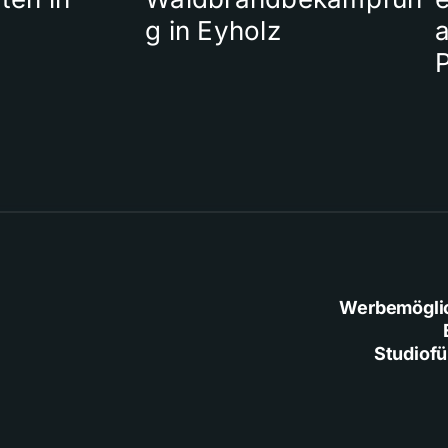
g in Eyholz
a
Werbemögli
Studiof