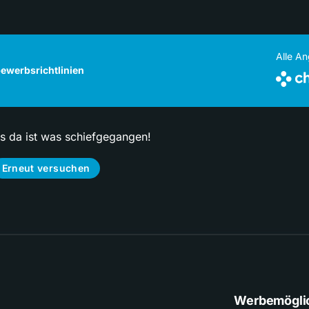
Alle A
ewerbsrichtlinien
ps da ist was schiefgegangen!
Erneut versuchen
Werbemögli