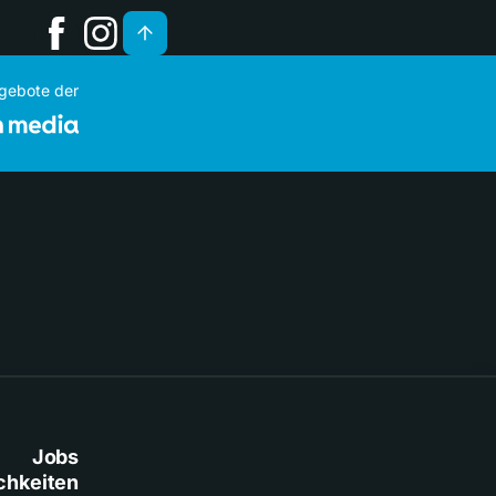
ngebote der
Jobs
chkeiten