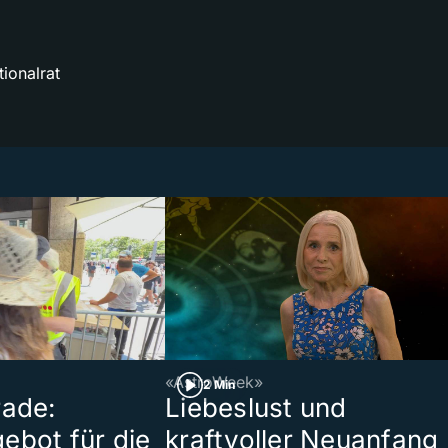
ionalrat
«AstroWeek»
2 Min
rade:
Liebeslust und
ebot für die
kraftvoller Neuanfang