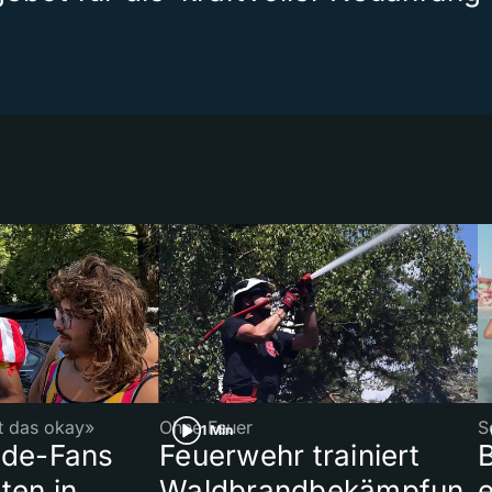
t
st das okay»
Ohne Feuer
S
1 Min
ade-Fans
Feuerwehr trainiert
B
ten in
Waldbrandbekämpfun
e