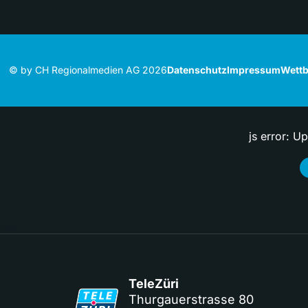
© by CH Regionalmedien AG 2026
Datenschutz
Impressum
Wettb
js error: U
TeleZüri
Thurgauerstrasse 80