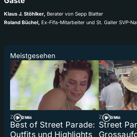
Gäste
Klaus J. Stöhlker,
Berater von Sepp Blatter
Roland Büchel,
Ex-Fifa-Mitarbeiter und St. Galler SVP-Nat
Meistgesehen
ZüriNews
ZüriNews
2 Min
3 Min
Best of Street Parade:
Street Pa
Outfits und Highlights
Grossaufg