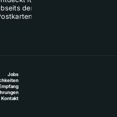
bseits der
Postkartenmotive
Jobs
chkeiten
Empfang
ührungen
Kontakt