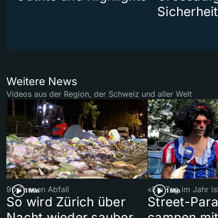
Sicherhei
Weitere News
Videos aus der Region, der Schweiz und aller Welt
90 Tonnen Abfall
«Ein Tag im Jahr i
1 Min
1 Min
So wird Zürich über
Street-Par
Nacht wieder sauber
campen mit