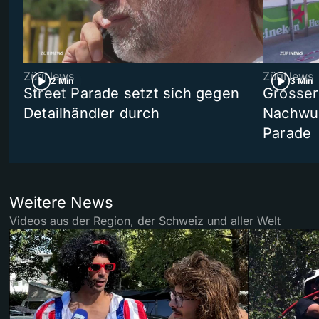
ZüriNews
ZüriNews
2 Min
3 Min
Street Parade setzt sich gegen
Grosser 
Detailhändler durch
Nachwuc
Parade
Weitere News
Videos aus der Region, der Schweiz und aller Welt