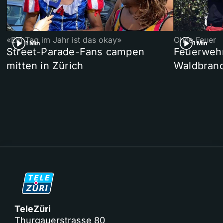
«Ein Tag im Jahr ist das okay»
Ohne Feuer
1 Min
1 Min
Street-Parade-Fans campen
Feuerwehr 
mitten in Zürich
Waldbrand
TeleZüri
Thurgauerstrasse 80