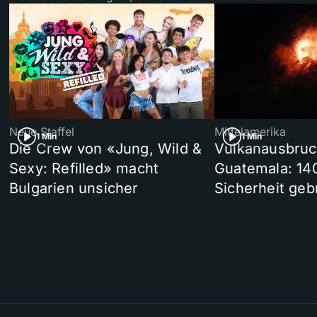
Neue Staffel
Mittelamerika
1 Min
1 Min
Die Crew von «Jung, Wild &
Vulkanausbruc
Sexy: Refilled» macht
Guatemala: 14
Bulgarien unsicher
Sicherheit geb