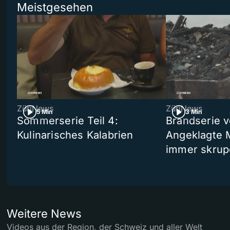
Meistgesehen
ZüriNews
ZüriNews
5 Min
3 Min
Sommerserie Teil 4:
Brandserie v
Kulinarisches Kalabrien
Angeklagte 
immer skrup
Weitere News
Videos aus der Region, der Schweiz und aller Welt