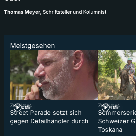
Thomas Meyer,
Schriftsteller und Kolumnist
Meistgesehen
ZüriNews
ZüriNews
2 Min
4 Min
Street Parade setzt sich
Sommerserie 
gegen Detailhändler durch
Schweizer Gl
Toskana