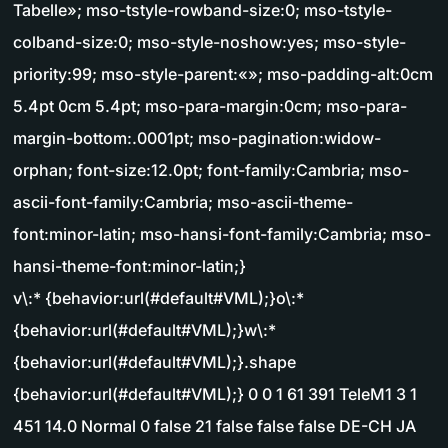
Tabelle»; mso-tstyle-rowband-size:0; mso-tstyle-
colband-size:0; mso-style-noshow:yes; mso-style-
priority:99; mso-style-parent:«»; mso-padding-alt:0cm
5.4pt 0cm 5.4pt; mso-para-margin:0cm; mso-para-
margin-bottom:.0001pt; mso-pagination:widow-
orphan; font-size:12.0pt; font-family:Cambria; mso-
ascii-font-family:Cambria; mso-ascii-theme-
font:minor-latin; mso-hansi-font-family:Cambria; mso-
hansi-theme-font:minor-latin;}
v\:* {behavior:url(#default#VML);}o\:*
{behavior:url(#default#VML);}w\:*
{behavior:url(#default#VML);}.shape
{behavior:url(#default#VML);} 0 0 1 61 391 TeleM1 3 1
451 14.0 Normal 0 false 21 false false false DE-CH JA