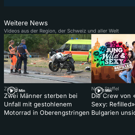
Weitere News
Videos aus der Region, der Schweiz und aller Welt
Zürich
Neue Staffel
2 Min
1 Min
Zwei Männer sterben bei
Die Crew von 
Unfall mit gestohlenem
Sexy: Refilled
Motorrad in Oberengstringen
Bulgarien unsi