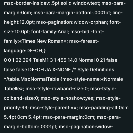
mso-border-insidev:.5pt solid windowtext; mso-para-
margin:0cm; mso-para-margin-bottom:.0001pt; line-
height:12.0pt; mso-pagination:widow-orphan; font-
size:10.0pt; font-family:Arial; mso-bidi-font-
family:«Times New Roman»; mso-fareast-
language:DE-CH;}
0 0 1 62 394 TeleM1 3 1 455 14.0 Normal 0 21 false
false false DE-CH JA X-NONE /* Style Definitions
*/table.MsoNormalTable {mso-style-name:«Normale
Tabelle»; mso-tstyle-rowband-size:0; mso-tstyle-
colband-size:0; mso-style-noshow:yes; mso-style-
priority:99; mso-style-parent:«»; mso-padding-alt:0cm
5.4pt 0cm 5.4pt; mso-para-margin:0cm; mso-para-
margin-bottom:.0001pt; mso-pagination:widow-