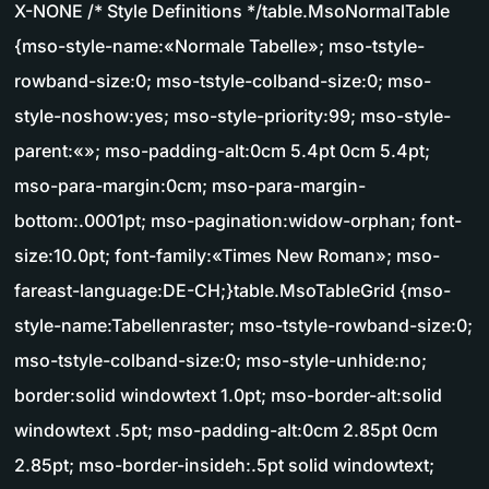
X-NONE /* Style Definitions */table.MsoNormalTable
{mso-style-name:«Normale Tabelle»; mso-tstyle-
rowband-size:0; mso-tstyle-colband-size:0; mso-
style-noshow:yes; mso-style-priority:99; mso-style-
parent:«»; mso-padding-alt:0cm 5.4pt 0cm 5.4pt;
mso-para-margin:0cm; mso-para-margin-
bottom:.0001pt; mso-pagination:widow-orphan; font-
size:10.0pt; font-family:«Times New Roman»; mso-
fareast-language:DE-CH;}table.MsoTableGrid {mso-
style-name:Tabellenraster; mso-tstyle-rowband-size:0;
mso-tstyle-colband-size:0; mso-style-unhide:no;
border:solid windowtext 1.0pt; mso-border-alt:solid
windowtext .5pt; mso-padding-alt:0cm 2.85pt 0cm
2.85pt; mso-border-insideh:.5pt solid windowtext;