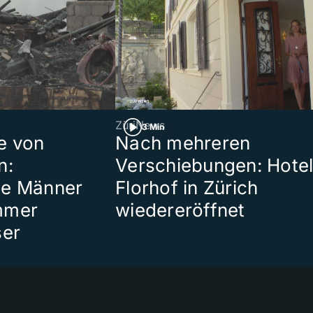
ZüriNews
3 Min
e von
Nach mehreren
n:
Verschiebungen: Hote
te Männer
Florhof in Zürich
mmer
wiedereröffnet
ser