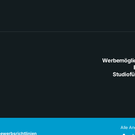
Werbemögli
Studiof
Alle A
ewerbsrichtlinien