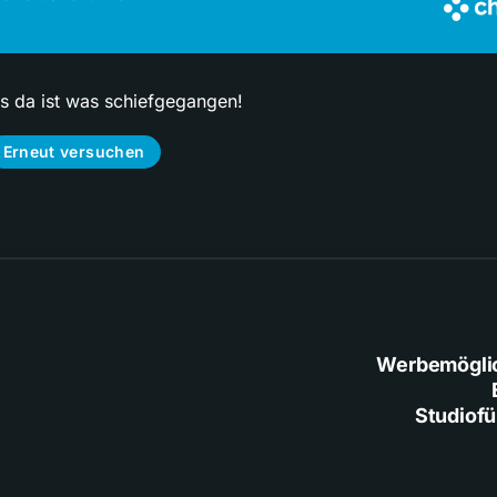
ps da ist was schiefgegangen!
Erneut versuchen
Werbemögli
Studiof