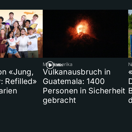
Mittelamerika
N
1 Min
on «Jung,
Vulkanausbruch in
«
: Refilled»
Guatemala: 1400
arien
Personen in Sicherheit
gebracht