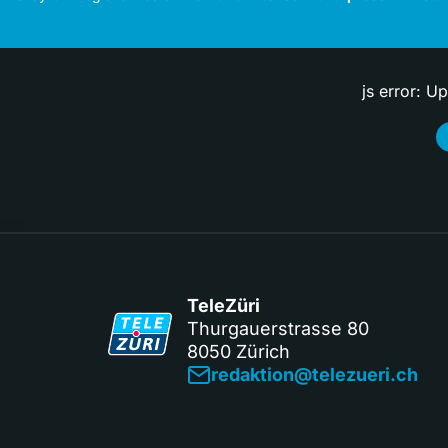
js error: U
TeleZüri
Thurgauerstrasse 80
8050 Zürich
redaktion@telezueri.ch