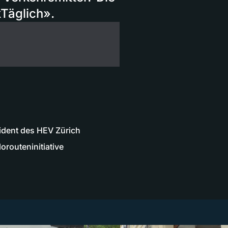
kTäglich».
ident des HEV Zürich
routeninitiative