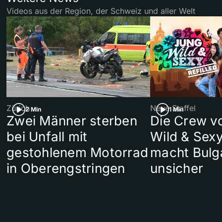
Videos aus der Region, der Schweiz und aller Welt
Zürich
Neue Staffel
2 Min
1 Min
Zwei Männer sterben
Die Crew v
bei Unfall mit
Wild & Sexy
gestohlenem Motorrad
macht Bulg
in Oberengstringen
unsicher