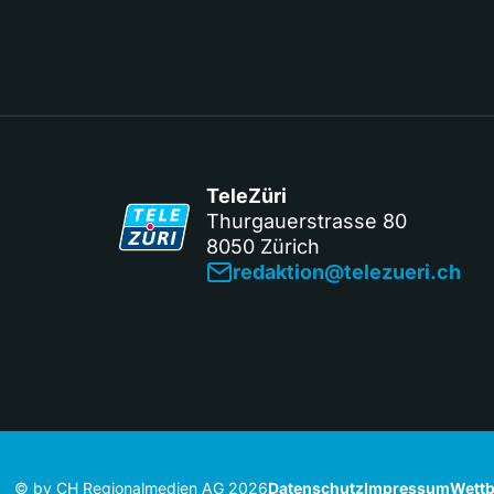
TeleZüri
Thurgauerstrasse 80
8050 Zürich
redaktion@telezueri.ch
© by CH Regionalmedien AG 2026
Datenschutz
Impressum
Wettb