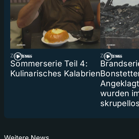
ZüriNews
ZüriNews
5 Min
3 Min
Sommerserie Teil 4:
Brandseri
Kulinarisches Kalabrien
Bonstette
Angeklag
wurden i
skrupello
Weitere News