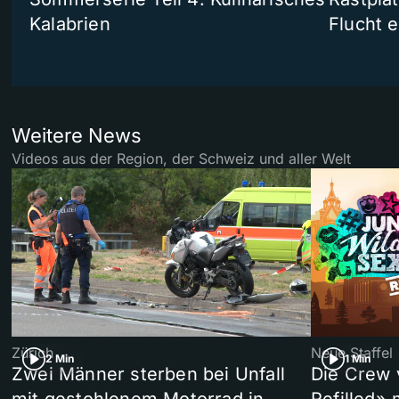
Kalabrien
Flucht e
Weitere News
Videos aus der Region, der Schweiz und aller Welt
Zürich
Neue Staffel
2 Min
1 Min
Zwei Männer sterben bei Unfall
Die Crew 