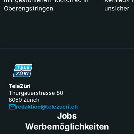
mit gestohlenem Motorrad in
Refilled»
Oberengstringen
unsicher
TeleZüri
Thurgauerstrasse 80
8050 Zürich
redaktion@telezueri.ch
Jobs
Werbemöglichkeiten