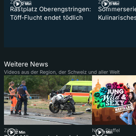
ZüriNews
ZüriNews
2 Min
5 Min
Rastplatz Oberengstringen:
Sommerserie 
Töff-Flucht endet tödlich
Kulinarische
Weitere News
Videos aus der Region, der Schweiz und aller Welt
Zürich
Neue Staffel
2 Min
1 Min