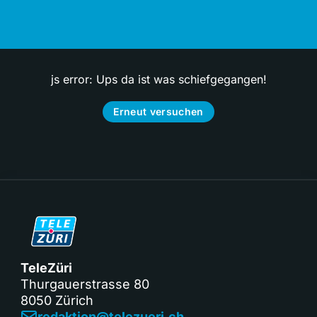
js error: Ups da ist was schiefgegangen!
Erneut versuchen
TeleZüri
Thurgauerstrasse 80
8050 Zürich
redaktion@telezueri.ch