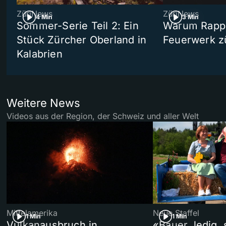
ZüriNews
ZüriNews
4 Min
3 Min
Sommer-Serie Teil 2: Ein
Warum Rappe
Stück Zürcher Oberland in
Feuerwerk z
Kalabrien
Weitere News
Videos aus der Region, der Schweiz und aller Welt
Mittelamerika
Neue Staffel
1 Min
1 Min
Vulkanausbruch in
«Bauer, ledig,