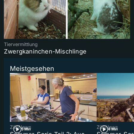
Tiervermittlung
Zwergkaninchen-Mischlinge
Meistgesehen
ZüriNews
ZüriNews
5 Min
4 Min