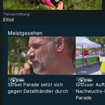
Tiervermittlung
Elliot
Meistgesehen
ZüriNews
ZüriNews
2 Min
3 Min
Street Parade setzt sich
Grosser Auft
gegen Detailhändler durch
Nachwuchs-D
Parade